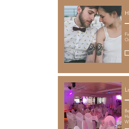
H
Fi
Or
L
Be
Ha
W