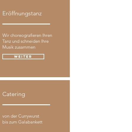
Eröffnungstanz
Wir choreografieren Ihren
Tanz und schneiden Ihre
Musik zusammen
weiter
Catering
von der Currywurst
bis zum Galabankett