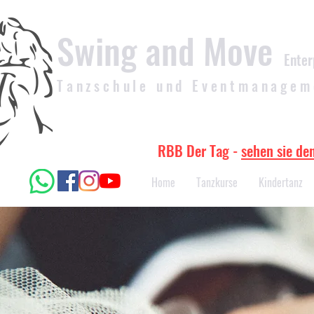
Swing and Move
Enter
Tanzschule und Eventmanagem
RBB Der Tag -
sehen sie de
Home
Tanzkurse
Kindertanz