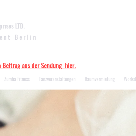
prises LTD.
ent Berlin
Aktuelle Tanzkurstermine
n Beitrag aus der Sendung hier.
Zumba Fitness
Tanzveranstaltungen
Raumvermietung
Works