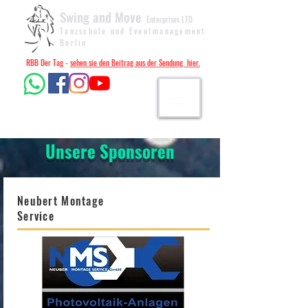
Swing and Move
Enterprises LTD.
Tanzschule und Eventmanagement
Berlin
RBB Der Tag -
sehen sie den Beitrag aus der Sendung hier.
Aktuelle Veranstaltungen
Aktuelle Tanzkurstermine
Unsere Sponsoren
Neubert Montage
Service