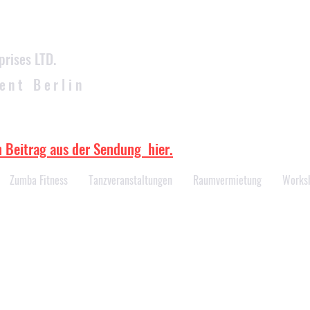
prises LTD.
ent Berlin
Aktuelle Tanzkurstermine
n Beitrag aus der Sendung hier.
Zumba Fitness
Tanzveranstaltungen
Raumvermietung
Works
lobt und die nun anstehende Hochz