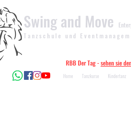
Swing and Move
Enter
Tanzschule und Eventmanagem
RBB Der Tag -
sehen sie de
Home
Tanzkurse
Kindertanz
Ihr habt euch ver
geplant werden?